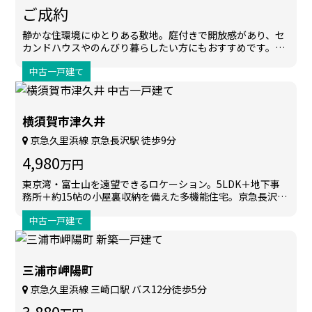
ご成約
静かな住環境にゆとりある敷地。庭付きで開放感があり、セ
カンドハウスやのんびり暮らしたい方にもおすすめです。敷
地内にはみかんの木があり、季節の収穫を楽しめます。ゆと
中古一戸建て
りある土地でのびのび暮らせる一邸です。
横須賀市津久井
京急久里浜線 京急長沢駅 徒歩9分
4,980
万円
東京湾・富士山を遠望できるロケーション。5LDK＋地下事
務所＋約15帖の小屋裏収納を備えた多機能住宅。京急長沢駅
徒歩9分、住まいと仕事を両立できる一邸です。
中古一戸建て
三浦市岬陽町
京急久里浜線 三崎口駅 バス12分徒歩5分
3,880