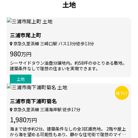
土地
三浦市尾上町
京急久里浜線 三崎口駅 バス13分徒歩13分
980
万円
シーサイドタウン油壺分譲地内。約58坪のゆとりある敷地。
建築条件なしで理想の住まいを実現できます。
土地
値下げ
三浦市南下浦町菊名
京急久里浜線 三浦海岸駅 徒歩17分
1,980
万円
海まで徒歩約2分。建築条件なしの全3区画売地。 2階や屋上
から海を望める可能性もあり、静かな住宅街で理想のマイホ