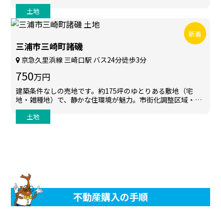
ームを自由設計で叶えられます。
土地
新着
三浦市三崎町諸磯
京急久里浜線 三崎口駅 バス24分徒歩3分
750
万円
建築条件なしの売地です。約175坪のゆとりある敷地（宅
地・雑種地）で、静かな住環境が魅力。市街化調整区域・風
致地区内ですが、建築可能部分ではお好きなプランをご検討
土地
いただけます。
不動産購入の手順