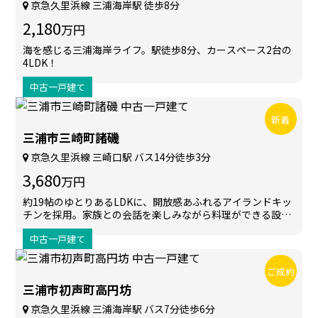
京急久里浜線 三浦海岸駅 徒歩8分
2,180
万円
海を感じる三浦海岸ライフ。駅徒歩8分、カースペース2台の
4LDK！
中古一戸建て
新着
三浦市三崎町諸磯
京急久里浜線 三崎口駅 バス14分徒歩3分
3,680
万円
約19帖のゆとりあるLDKに、開放感あふれるアイランドキッ
チンを採用。家族との会話を楽しみながら料理ができる設計
で、全居室収納やシューズインクローゼットなど収納力も充
中古一戸建て
実しています。
ご成約
三浦市初声町高円坊
京急久里浜線 三浦海岸駅 バス7分徒歩6分