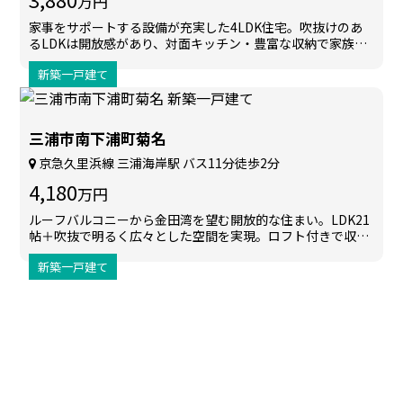
万円
家事をサポートする設備が充実した4LDK住宅。吹抜けのあ
るLDKは開放感があり、対面キッチン・豊富な収納で家族み
んなが快適に暮らせます。
新築一戸建て
三浦市南下浦町菊名
京急久里浜線 三浦海岸駅 バス11分徒歩2分
4,180
万円
ルーフバルコニーから金田湾を望む開放的な住まい。LDK21
帖＋吹抜で明るく広々とした空間を実現。ロフト付きで収納
力も確保。カースペース並列3台可、耐震等級3＋制震ダンパ
新築一戸建て
ー搭載の安心住宅です。