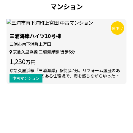
マンション
値下げ
三浦海岸ハイツ10号棟
三浦市南下浦町上宮田
京急久里浜線 三浦海岸駅 徒歩6分
1,230
万円
京急久里浜線「三浦海岸」駅徒歩7分。リフォーム履歴のあ
る3LDK。開放感のある住環境で、海を感じながらゆったり
中古マンション
と暮らせます。