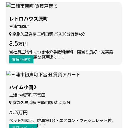
レトロハウス原町
三浦市原町
京急久里浜線 三崎口駅 バス10分徒歩4分
8.5
万円
当社貸主物件につき仲介手数料無料！陽当り良好・充実設
備・明るく綺麗な貸戸建て！！
賃貸戸建て
ハイム小国2
三浦市初声町下宮田
京急久里浜線 三崎口駅 徒歩15分
5.3
万円
ペット相談可、駐車場1台・エアコン・ウォシュレット付、
BS・ネット無料！！
賃貸アパート