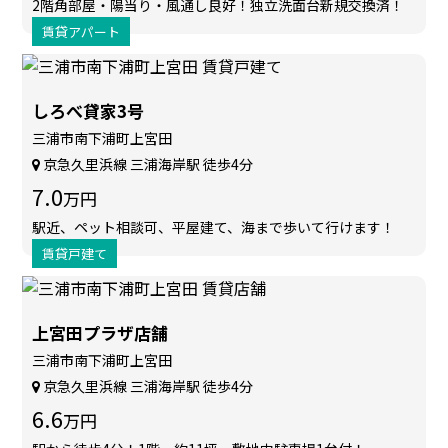
2階角部屋・陽当り・風通し良好！独立洗面台新規交換済！
賃貸アパート
しろべ貸家3号
三浦市南下浦町上宮田
京急久里浜線 三浦海岸駅 徒歩4分
7.0
万円
駅近、ペット相談可、平屋建て、海まで歩いて行けます！
賃貸戸建て
上宮田プラザ店舗
三浦市南下浦町上宮田
京急久里浜線 三浦海岸駅 徒歩4分
6.6
万円