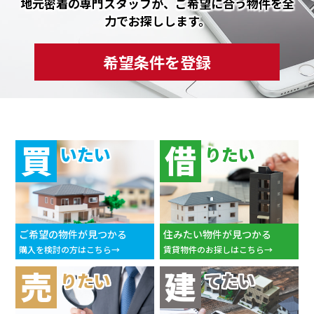
地元密着の専門スタッフが、ご希望に合う物件を全
力でお探しします。
希望条件を登録
買
借
いたい
りたい
ご希望の物件が見つかる
住みたい物件が見つかる
購入を検討の方はこちら
賃貸物件のお探しはこちら
売
建
りたい
てたい