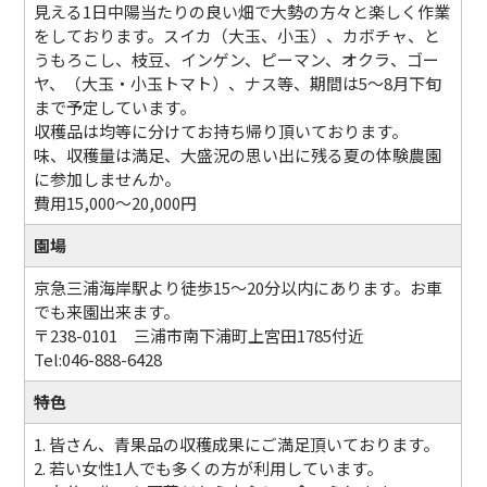
見える1日中陽当たりの良い畑で大勢の方々と楽しく作業
をしております。スイカ（大玉、小玉）、カボチャ、と
うもろこし、枝豆、インゲン、ピーマン、オクラ、ゴー
ヤ、（大玉・小玉トマト）、ナス等、期間は5～8月下旬
まで予定しています。
収穫品は均等に分けてお持ち帰り頂いております。
味、収穫量は満足、大盛況の思い出に残る夏の体験農園
に参加しませんか。
費用15,000～20,000円
園場
京急三浦海岸駅より徒歩15～20分以内にあります。お車
でも来園出来ます。
〒238-0101 三浦市南下浦町上宮田1785付近
Tel:046-888-6428
特色
1. 皆さん、青果品の収穫成果にご満足頂いております。
2. 若い女性1人でも多くの方が利用しています。