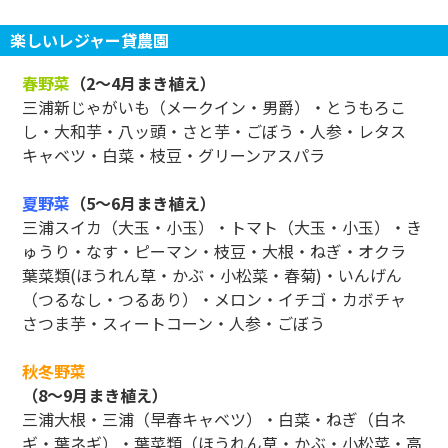
楽しいレジャー貸農園
春野菜
（2～4月まき植え）
三浦新じゃがいも（メークイン・男爵）・とうもろこ
し・大和芋・八ッ頭・さと芋・ごぼう・人参・レタス
キャベツ・白菜・枝豆・グリーンアスパラ
夏野菜
（5～6月まき植え）
三浦スイカ（大玉・小玉）・トマト（大玉・小玉）・き
ゅうり・なす・ピーマン・枝豆・大根・ねぎ・オクラ
葉菜類(ほうれん草・かぶ・小松菜・春菊)・いんげん
（つるなし・つるあり）・メロン・イチゴ・カボチャ
さつま芋・スィートコーン・人参・ごぼう
秋冬野菜
（8～9月まき植え）
三浦大根・三浦（早春キャベツ）・白菜・ねぎ（白ネ
ギ・葉ネギ）・葉菜類（ほうれん草・かぶ・小松菜・高