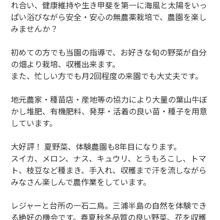
れ合い、健康維持や生き甲斐を第一に海風と太陽をいっ
ぱい浴びながら安全・安心の無農薬栽培で、農園を楽し
みませんか？
初めての方でも当園の指導で、お好きな旬の野菜が自分
の畑より栽培、収穫出来ます。
また、忙しい方でも月2回程度の来園でも大丈夫です。
地元農家・種苗店・産地等の協力により大量の葉山牛ぼ
かし堆肥、有機肥料、発芽・活着の良い苗・種子を用意
しています。
大好評！ 夏野菜、体験農園も8年目になります。
スイカ、メロン、ナス、キュウリ、とうもろこし、トマ
ト、枝豆など種まき、手入れ、収穫まで汗を流しながら
みなさん楽しんで農作業をしています。
レジャーと台所の一石二鳥。三浦半島の自然を体験でき
る絶好の機会です。春夏秋冬品質の良い野菜、花を収穫