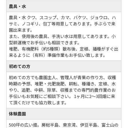
農具・水
農具・水 クワ、スコップ、カマ、バケツ、ジョウロ、ハ
サミ、ノコギリ、包丁等用意してあります。手ぶらで来
園出来ます。
また、使用後の農具、手洗い水は用意してあります。小
型耕運機でお手伝いも相談できます。
堆肥、有機肥料（約5種類）散布後、定植、播種がすぐ出
来るように（有料）準備作業もお手伝い致します。
初めての方
初めての方でも農園主人、管理人が青果の作り方、収穫
時期の予想、堆肥・元肥施肥、耕転、種播き、定植、水
やり、追肥、中耕、除草、収穫までの専門的農作業のお
手伝いもお気軽にご相談下さい。 1ヶ月に2～3回畑に来
て頂くだけでも協力致します。
体験農園
500坪の広い畑。房総半島、東京湾、伊豆半島、富士山の