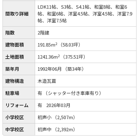
LDK11帖、S3帖、S4.1帖、和室8帖、和室6
間取り詳細
帖、和室6帖、洋室4.5帖、洋室4.5帖、洋室7.9
帖、洋室7.5帖
階数
2階建
2
建物面積
191.85m
（58.03坪）
2
土地面積
1241.36m
（375.51坪）
築年月
1992年06月
（築34年）
建物構造
木造瓦葺
駐車場
有
（シャッター付き車庫有り）
リフォーム
有
2026年03月
小学校区
初声小
（2,507m）
中学校区
初声中
（2,392m）