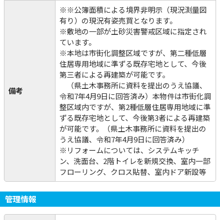
※※公簿面積による境界非明示（現況測量図
有り）の現況有姿売買となります。
※敷地の一部が土砂災害警戒区域に指定され
ています。
※本地は市街化調整区域ですが、第二種低層
住居専用地域に準ずる既存宅地として、今後
第三者による再建築が可能です。
（県土木事務所に資料を提出のうえ協議、
備考
令和7年4月9日に回答済み）本物件は市街化調
整区域内ですが、第2種低層住居専用地域に準
ずる既存宅地として、今後第3者による再建築
が可能です。（県土木事務所に資料を提出の
うえ協議、令和7年4月9日に回答済み）
※リフォームについては、システムキッチ
ン、洗面台、2階トイレを新規交換、室内一部
フローリング、クロス貼替、室内ドア新設等
管理情報