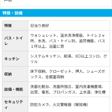
特徴・設備
特徴
日当り良好
ウォシュレット、温水洗浄便座、トイレ２ヶ
バス・トイ
所、水洗、バス・トイレ別、追焚機能、バス
レ
１坪以上、浴室に窓
システムキッチン、給湯、3口以上コンロ、グ
キッチン
リル
床下収納、クローゼット、押入、シューズボ
収納
ックス、全居室収納
洗面化粧台、洗面所独立、室内洗濯機置場、
設備・機能
出窓、電気、プロパンガス、上水道、浄化槽
セキュリテ
防犯カメラ、火災警報器（報知機）
ィ