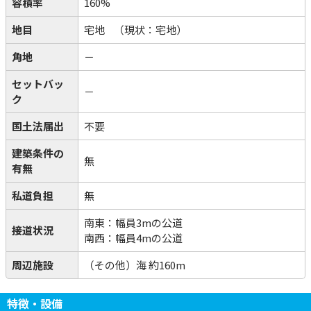
容積率
160%
地目
宅地
（現状：宅地）
角地
－
セットバッ
－
ク
国土法届出
不要
建築条件の
無
有無
私道負担
無
南東：幅員3mの公道
接道状況
南西：幅員4mの公道
周辺施設
（その他）海 約160m
特徴・設備