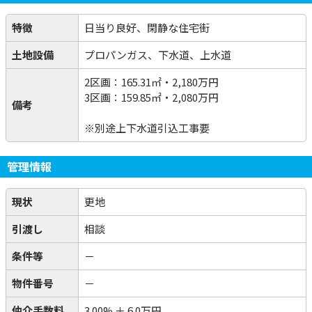
特徴
日当り良好、閑静な住宅街
土地設備
プロパンガス、下水道、上水道
2区画：165.31㎡・2,180万円
3区画：159.85㎡・2,080万円
備考
※別途上下水道引込工事要
管理情報
現状
更地
引渡し
相談
条件等
－
物件番号
－
仲介手数料
3.00%
＋
6.0万円