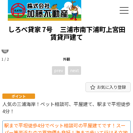
しろべ貸家 7号
三浦市南下浦町上宮田
賃貸戸建て
1 / 2
外観
prev
next
お気に入り登録
ポイント
人気の三浦海岸！ペット相談可、平屋建て、駅まで平坦徒歩
4分！
駅まで平坦徒歩4分でペット相談可の平屋建てです！スー
パー等至近なので買物便も良好！海まで歩いて行ける立地