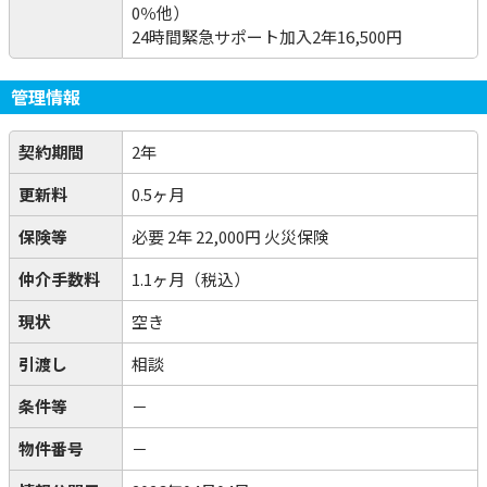
0％他）
24時間緊急サポート加入2年16,500円
管理情報
契約期間
2年
更新料
0.5ヶ月
保険等
必要
2年 22,000円 火災保険
仲介手数料
1.1ヶ月（税込）
現状
空き
引渡し
相談
条件等
－
物件番号
－