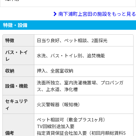
南下浦町上宮田の施設をもっと見る
特徴・設備
特徴
日当り良好、ペット相談、2面採光
バス・トイ
水洗、バス・トイレ別、追焚機能
レ
収納
押入、全居室収納
洗面所独立、室内洗濯機置場、プロパンガ
設備・機能
ス、上水道、浄化槽
セキュリテ
火災警報器（報知機）
ィ
ペット相談可（敷金プラス1ヶ月）
TV回線別途加入要
備考
指定賃貸保証会社加入要（初回月額総賃料5