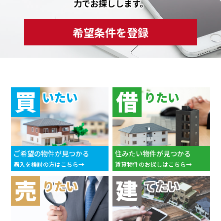
力でお探しします。
希望条件を登録
買
借
いたい
りたい
ご希望の物件が見つかる
住みたい物件が見つかる
購入を検討の方はこちら
賃貸物件のお探しはこちら
売
建
りたい
てたい