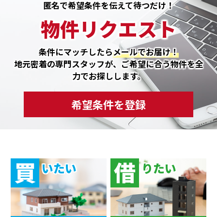
匿名で希望条件を伝えて待つだけ！
物件リクエスト
条件にマッチしたら
メールでお届け！
地元密着の専門スタッフが、ご希望に合う物件を全
力でお探しします。
希望条件を登録
買
借
いたい
りたい