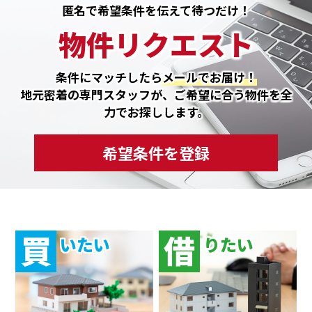
匿名で希望条件を伝えて待つだけ！
物件リクエスト
条件にマッチしたら
メールでお届け！
地元密着の専門スタッフが、ご希望に合う物件を全
力でお探しします。
希望条件を登録
買
借
いたい
りたい