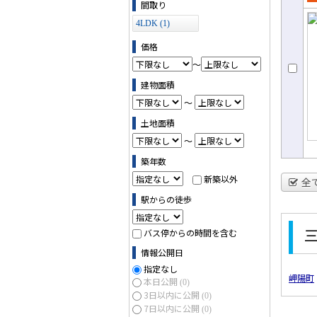
間取り
売
て
4LDK (1)
価格
～
建物面積
～
土地面積
～
築年数
新築以外
全
駅からの徒歩
バス停からの時間を含む
情報公開日
指定なし
岬陽町
本日公開
(0)
3日以内に公開
(0)
7日以内に公開
(0)