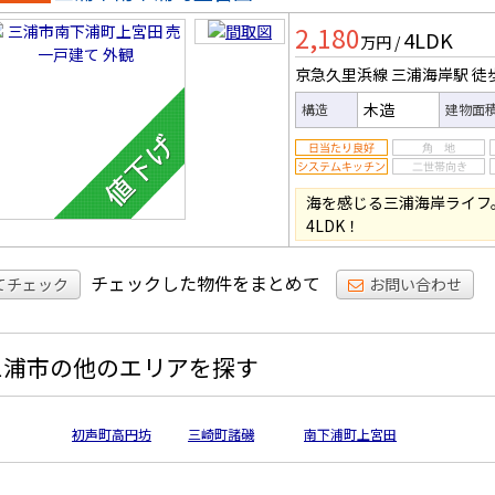
一戸建
2,180
4LDK
万円
/
京急久里浜線 三浦海岸駅
徒
木造
構造
建物面
海を感じる三浦海岸ライフ
4LDK！
チェックした物件をまとめて
てチェック
お問い合わせ
三浦市の他のエリアを探す
初声町高円坊
三崎町諸磯
南下浦町上宮田