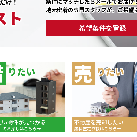
条件にマッチしたら
メールでお届け
だけ！
地元密着の専門スタッフが、ご希望
スト
希望条件を登録
借
売
りたい
りたい
たい物件が見つかる
不動産を売却したい
件のお探しはこちら
無料査定依頼はこちら