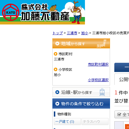
トップ
>
三浦市
>
旭小
>
三浦市旭小校区の売買
地域から探す
市区町村
三浦市
市区町村選択
小学校区
一覧で
旭小
公開
小学校区選択
1
件中
沿線・駅から探す
並び替
物件の条件で絞り込む
物件種別
全
一戸建て (1)
テラスハウ
ス (0)