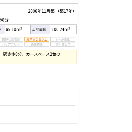
2008年11月築
（築17年）
歩8分
2
2
89.10m
100.24m
積
土地面積
。駅徒歩8分、カースペース2台の