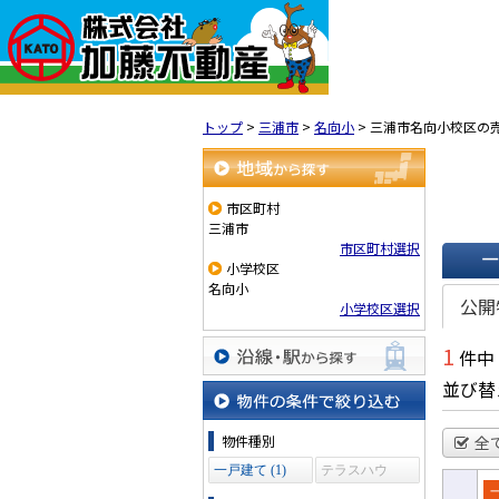
トップ
>
三浦市
>
名向小
>
三浦市名向小校区の
地域から探す
市区町村
三浦市
市区町村選択
小学校区
一覧で
名向小
公開
小学校区選択
1
件中
沿線・駅から探す
並び替
物件の条件で絞り込む
物件種別
全
一戸建て (1)
テラスハウ
ス (0)