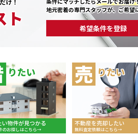
条件にマッチしたら
メールでお届け
だけ！
地元密着の専門スタッフが、ご希望
スト
希望条件を登録
借
売
りたい
りたい
たい物件が見つかる
不動産を売却したい
件のお探しはこちら
無料査定依頼はこちら