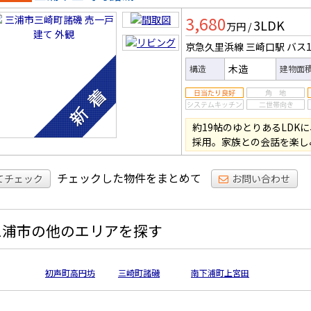
一戸建
3,680
3LDK
万円
/
京急久里浜線 三崎口駅
バス1
木造
構造
建物面
約19帖のゆとりあるLDK
採用。家族との会話を楽し
チェックした物件をまとめて
てチェック
お問い合わせ
三浦市の他のエリアを探す
初声町高円坊
三崎町諸磯
南下浦町上宮田