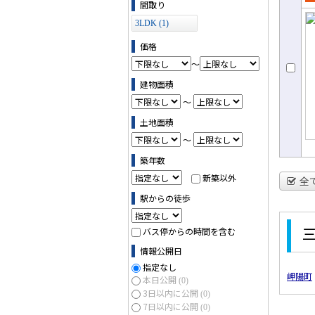
間取り
売
て
3LDK (1)
価格
～
建物面積
～
土地面積
～
築年数
新築以外
全
駅からの徒歩
バス停からの時間を含む
情報公開日
指定なし
岬陽町
本日公開
(0)
3日以内に公開
(0)
7日以内に公開
(0)