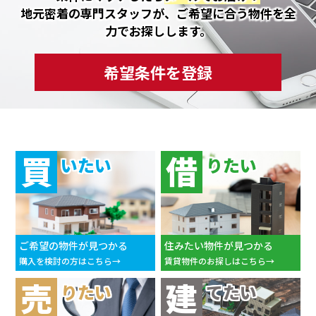
地元密着の専門スタッフが、ご希望に合う物件を全
力でお探しします。
希望条件を登録
買
借
いたい
りたい
ご希望の物件が見つかる
住みたい物件が見つかる
購入を検討の方はこちら
賃貸物件のお探しはこちら
売
建
りたい
てたい