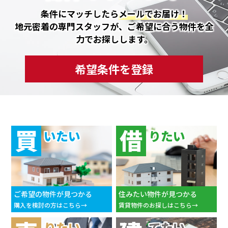
条件にマッチしたら
メールでお届け！
地元密着の専門スタッフが、ご希望に合う物件を全
力でお探しします。
希望条件を登録
買
借
いたい
りたい
ご希望の物件が見つかる
住みたい物件が見つかる
購入を検討の方はこちら
賃貸物件のお探しはこちら
りたい
てたい