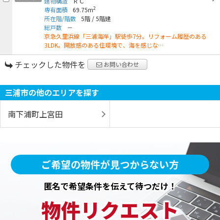
建物構造
ＲＣ
2
専有面積
69.75m
所在階/階数
5階
/
5階建
総戸数
－
京急久里浜線「三浦海岸」駅徒歩7分。リフォーム履歴のある
3LDK。開放感のある住環境で、海を感じな…
チェックした物件を
お問い合わせ
三浦市の他のエリアを探す
南下浦町上宮田
ご希望の物件が見つからない方
匿名で希望条件を伝えて待つだけ！
物件リクエスト