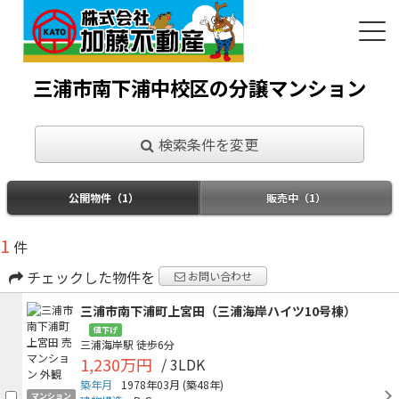
三浦市南下浦中校区の分譲マンション
検索条件を変更
公開物件（1）
販売中（1）
1
件
チェックした物件を
お問い合わせ
三浦市南下浦町上宮田（三浦海岸ハイツ10号棟）
値下げ
三浦海岸駅
徒歩6分
1,230万円
/ 3LDK
築年月
1978年03月
(築48年)
マンション