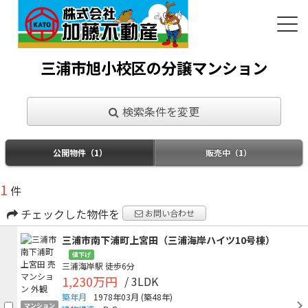
三浦市旭小校区の分譲マンション
検索条件を変更
公開物件（1）
販売中（1）
1
件
チェックした物件を
お問い合わせ
三浦市南下浦町上宮田（三浦海岸ハイツ10号棟）
値下げ
三浦海岸駅
徒歩6分
1,230万円
/ 3LDK
築年月
1978年03月
(築48年)
マンション