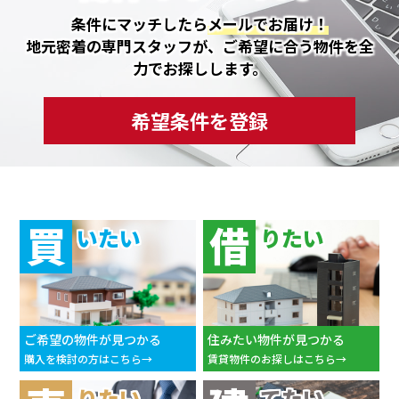
条件にマッチしたら
メールでお届け！
地元密着の専門スタッフが、ご希望に合う物件を全
力でお探しします。
希望条件を登録
買
借
いたい
りたい
ご希望の物件が見つかる
住みたい物件が見つかる
購入を検討の方はこちら
賃貸物件のお探しはこちら
りたい
てたい