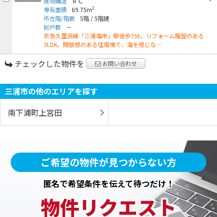
建物構造
ＲＣ
2
専有面積
69.75m
所在階/階数
5階
/
5階建
総戸数
－
京急久里浜線「三浦海岸」駅徒歩7分。リフォーム履歴のある
3LDK。開放感のある住環境で、海を感じな…
チェックした物件を
お問い合わせ
三浦市の他のエリアを探す
南下浦町上宮田
ご希望の物件が見つからない方
匿名で希望条件を伝えて待つだけ！
物件リクエスト