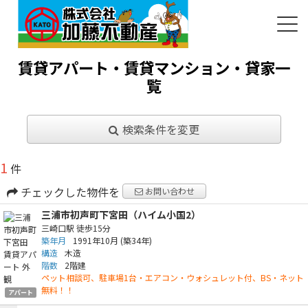
賃貸アパート・賃貸マンション・貸家一
覧
検索条件を変更
1
件
チェックした物件を
お問い合わせ
三浦市初声町下宮田（ハイム小国2）
三崎口駅
徒歩15分
築年月
1991年10月
(築34年)
構造
木造
階数
2階建
ペット相談可、駐車場1台・エアコン・ウォシュレット付、BS・ネット
無料！！
アパート