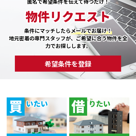
匿名で希望条件を伝えて待つだけ！
物件リクエスト
条件にマッチしたら
メールでお届け！
地元密着の専門スタッフが、ご希望に合う物件を全
力でお探しします。
希望条件を登録
買
借
いたい
りたい