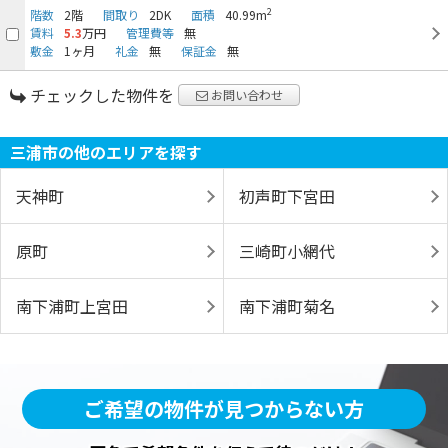
2
階数
2階
間取り
2DK
面積
40.99m
賃料
5.3
万円
管理費等
無
敷金
1ヶ月
礼金
無
保証金
無
チェックした物件を
お問い合わせ
三浦市の他のエリアを探す
天神町
初声町下宮田
原町
三崎町小網代
南下浦町上宮田
南下浦町菊名
ご希望の物件が見つからない方