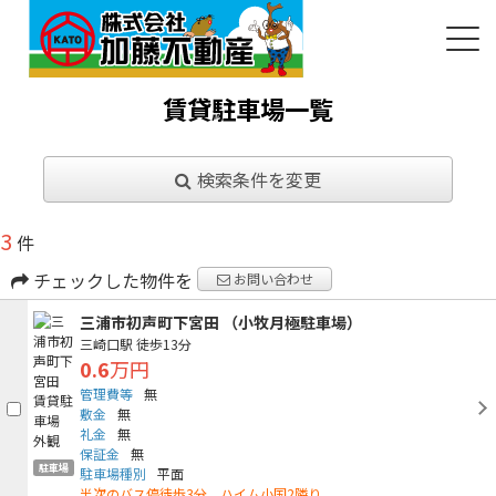
賃貸駐車場一覧
検索条件を変更
3
件
チェックした物件を
お問い合わせ
三浦市初声町下宮田 （小牧月極駐車場）
三崎口駅
徒歩13分
0.6
万円
管理費等
無
敷金
無
礼金
無
保証金
無
駐車場
駐車場種別
平面
半次のバス停徒歩3分、ハイム小国2隣り