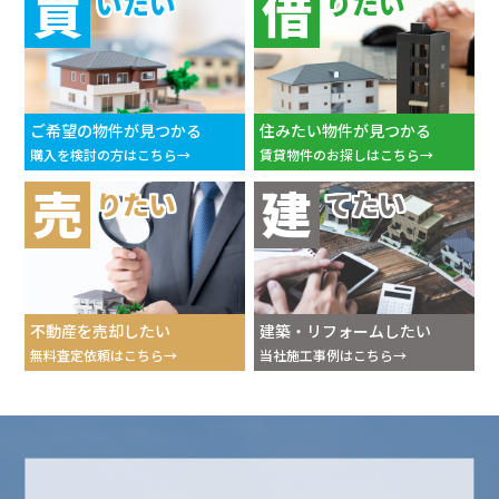
買
借
いたい
りたい
ご希望の物件が見つかる
住みたい物件が見つかる
購入を検討の方はこちら
賃貸物件のお探しはこちら
売
建
りたい
てたい
不動産を売却したい
建築・リフォームしたい
無料査定依頼はこちら
当社施工事例はこちら