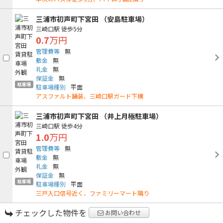
三浦市初声町下宮田 （安島駐車場）
三崎口駅
徒歩5分
0.7
万円
管理費等
無
敷金
無
礼金
無
保証金
無
駐車場
駐車場種別
平面
アスファルト舗装、三崎口駅ガード下横
三浦市初声町下宮田 （井上月極駐車場）
三崎口駅
徒歩4分
1.0
万円
管理費等
無
敷金
無
礼金
無
保証金
無
駐車場
駐車場種別
平面
三戸入口信号近く、ファミリーマート隣り
チェックした物件を
お問い合わせ